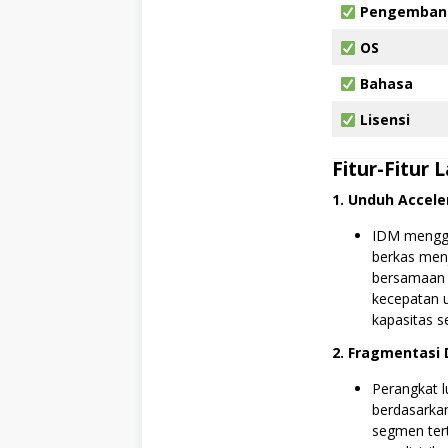
Pengemban
OS
Bahasa
Lisensi
Fitur-Fitur 
1. Unduh Accele
IDM menggu
berkas men
bersamaan d
kecepatan u
kapasitas s
2. Fragmentasi 
Perangkat 
berdasarkan
segmen tert