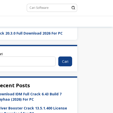
load 2026 For PC
Revo Uninstaller Pro Crack 5.5.0 Dow
ri
Cari
ecent Posts
ownload IDM Full Crack 6.43 Build 7
uyhaa (2026) For PC
river Booster Crack 13.5.1.400 License