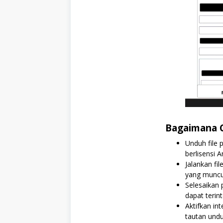
Bagaimana 
Unduh file 
berlisensi A
Jalankan fi
yang muncu
Selesaikan 
dapat terin
Aktifkan in
tautan und