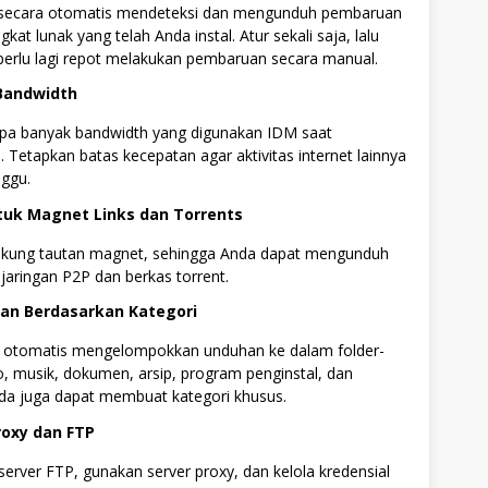
secara otomatis mendeteksi dan mengunduh pembaruan
kat lunak yang telah Anda instal. Atur sekali saja, lalu
perlu lagi repot melakukan pembaruan secara manual.
 Bandwidth
apa banyak bandwidth yang digunakan IDM saat
Tetapkan batas kecepatan agar aktivitas internet lainnya
nggu.
tuk Magnet Links dan Torrents
ung tautan magnet, sehingga Anda dapat mengunduh
 jaringan P2P dan berkas torrent.
an Berdasarkan Kategori
 otomatis mengelompokkan unduhan ke dalam folder-
eo, musik, dokumen, arsip, program penginstal, dan
da juga dapat membuat kategori khusus.
roxy dan FTP
server FTP, gunakan server proxy, dan kelola kredensial