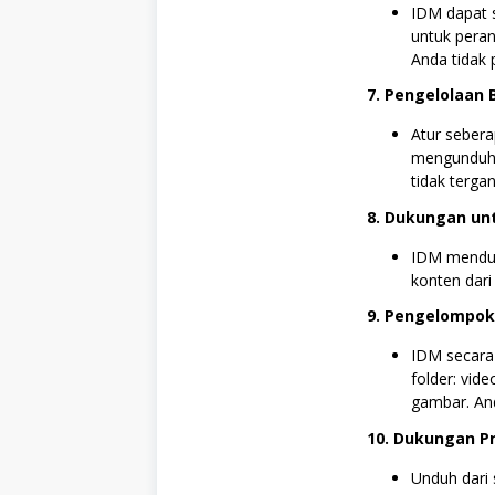
IDM dapat 
untuk perang
Anda tidak 
7. Pengelolaan
Atur seber
mengunduh. 
tidak terga
8. Dukungan un
IDM menduk
konten dari
9. Pengelompok
IDM secara
folder: vid
gambar. An
10. Dukungan P
Unduh dari 