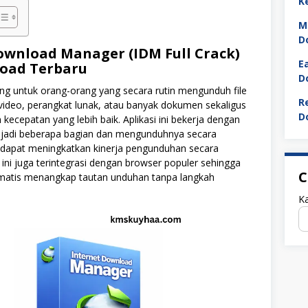
K
M
D
ownload Manager (IDM Full Crack)
E
oad Terbaru
D
ng untuk orang-orang yang secara rutin mengunduh file
R
video, perangkat lunak, atau banyak dokumen sekaligus
D
kecepatan yang lebih baik. Aplikasi ini bekerja dengan
jadi beberapa bagian dan mengunduhnya secara
dapat meningkatkan kinerja pengunduhan secara
si ini juga terintegrasi dengan browser populer sehingga
C
matis menangkap tautan unduhan tanpa langkah
Ka